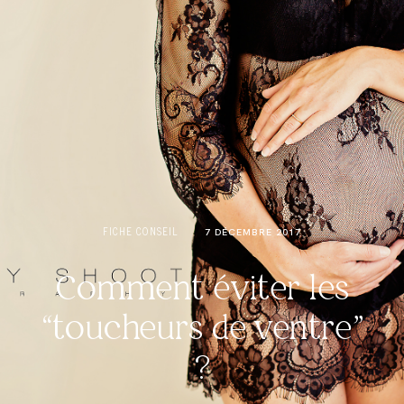
RÉSERVER
FICHE CONSEIL
7 DÉCEMBRE 2017
Comment éviter les
“toucheurs de ventre”
?