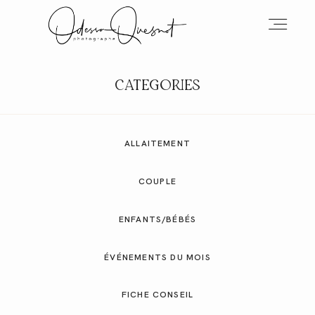
CATEGORIES
INFOS
ALLAITEMENT
MON TRAVAIL
COUPLE
VOS MOTS D'AMOUR
ENFANTS/BÉBÉS
ÉVÉNEMENTS DU MOIS
BOH'AIME
FICHE CONSEIL