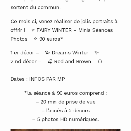
sortent du commun.
Ce mois ci, venez réaliser de jolis portraits à
offrir !
⭐️
FAIRY WINTER – Minis Séances
Photos
⭐️
90 euros*
1 er décor –
💫
Dreams Winter
✨
2 nd décor –
🍒
Red and Brown
🌰
Dates : INFOS PAR MP
*la séance à 90 euros comprend :
– 20 min de prise de vue
– l’accès à 2 décors
– 5 photos HD numériques.