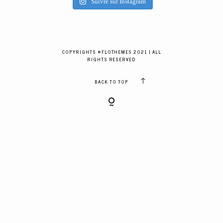
Suivre sur Instagram
GALERIES CLIENTS
RÉSERVER
COPYRIGHTS ©FLOTHEMES 2021 | ALL
RIGHTS RESERVED
BACK TO TOP