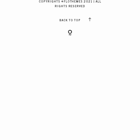
COPYRIGHTS ©FLOTHEMES 2021 | ALL
GALERIES CLIENTS
RIGHTS RESERVED
BACK TO TOP
RÉSERVER