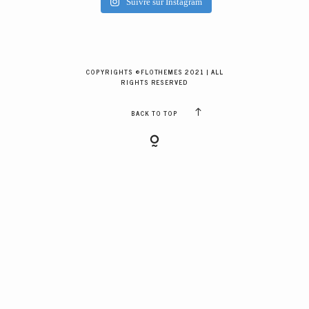
Suivre sur Instagram
GALERIES CLIENTS
RÉSERVER
COPYRIGHTS ©FLOTHEMES 2021 | ALL
RIGHTS RESERVED
BACK TO TOP