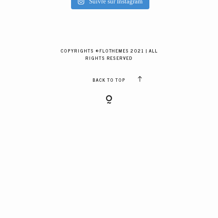
Suivre sur Instagram
GALERIES CLIENTS
RÉSERVER
COPYRIGHTS ©FLOTHEMES 2021 | ALL
RIGHTS RESERVED
BACK TO TOP