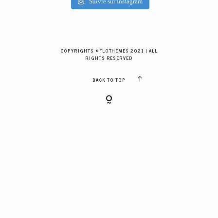
Suivre sur Instagram
GALERIES CLIENTS
RÉSERVER
COPYRIGHTS ©FLOTHEMES 2021 | ALL
RIGHTS RESERVED
BACK TO TOP