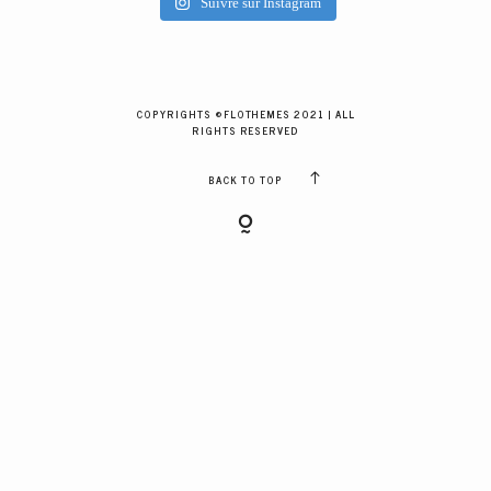
Suivre sur Instagram
GALERIES CLIENTS
RÉSERVER
COPYRIGHTS ©FLOTHEMES 2021 | ALL
RIGHTS RESERVED
BACK TO TOP