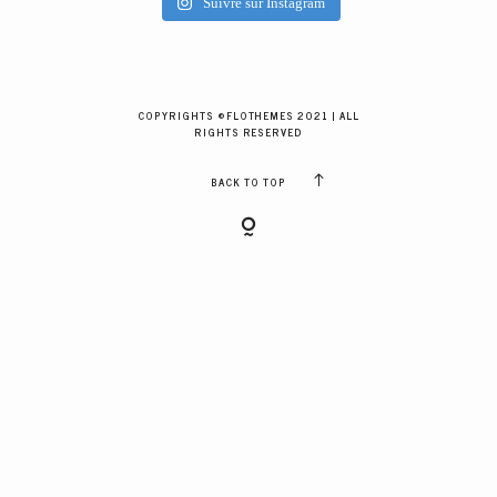
Suivre sur Instagram
GALERIES CLIENTS
RÉSERVER
COPYRIGHTS ©FLOTHEMES 2021 | ALL
RIGHTS RESERVED
BACK TO TOP