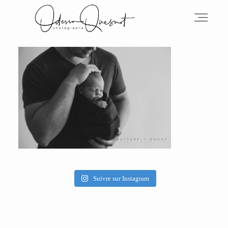
INFOS
MON TRAVAIL
VOS MOTS D'AMOUR
Suivre sur Instagram
BOH'AIME