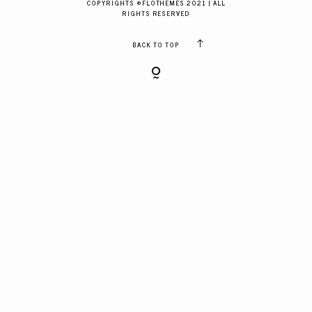
COPYRIGHTS ©FLOTHEMES 2021 | ALL
GALERIES CLIENTS
RIGHTS RESERVED
BACK TO TOP
RÉSERVER