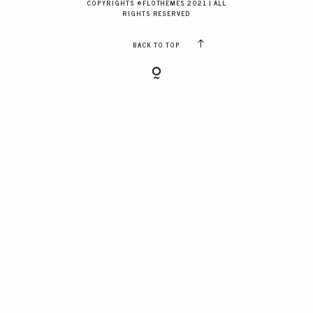
COPYRIGHTS ©FLOTHEMES 2021 | ALL
GALERIES CLIENTS
RIGHTS RESERVED
BACK TO TOP
RÉSERVER