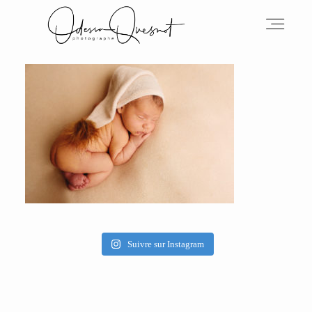
INFOS
MON TRAVAIL
VOS MOTS D'AMOUR
Suivre sur Instagram
BOH'AIME