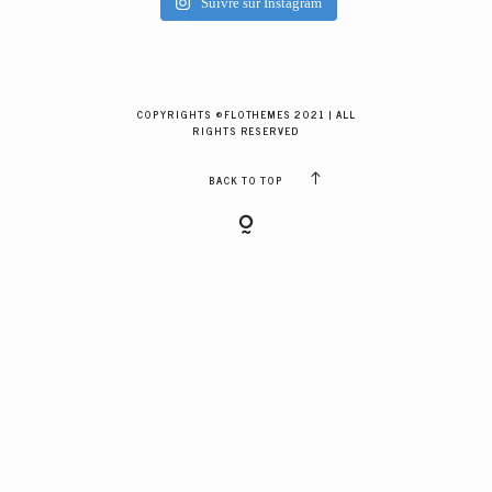
Suivre sur Instagram
GALERIES CLIENTS
RÉSERVER
COPYRIGHTS ©FLOTHEMES 2021 | ALL
RIGHTS RESERVED
BACK TO TOP