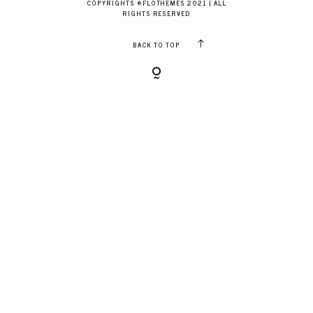
COPYRIGHTS ©FLOTHEMES 2021 | ALL
GALERIES CLIENTS
RIGHTS RESERVED
BACK TO TOP
RÉSERVER