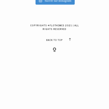
Suivre sur Instagram
GALERIES CLIENTS
RÉSERVER
COPYRIGHTS ©FLOTHEMES 2021 | ALL
RIGHTS RESERVED
BACK TO TOP