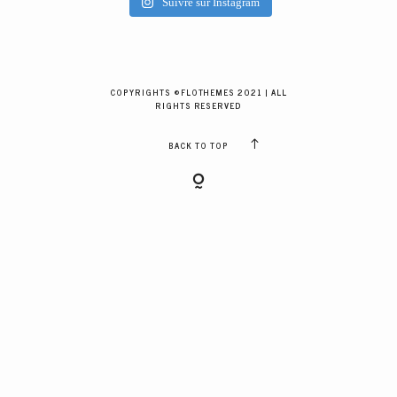
Suivre sur Instagram
GALERIES CLIENTS
RÉSERVER
COPYRIGHTS ©FLOTHEMES 2021 | ALL
RIGHTS RESERVED
BACK TO TOP