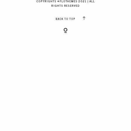
COPYRIGHTS ©FLOTHEMES 2021 | ALL
GALERIES CLIENTS
RIGHTS RESERVED
BACK TO TOP
RÉSERVER