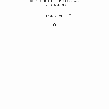
COPYRIGHTS ©FLOTHEMES 2021 | ALL
GALERIES CLIENTS
RIGHTS RESERVED
BACK TO TOP
RÉSERVER