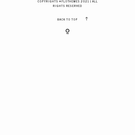
COPYRIGHTS ©FLOTHEMES 2021 | ALL
GALERIES CLIENTS
RIGHTS RESERVED
BACK TO TOP
RÉSERVER