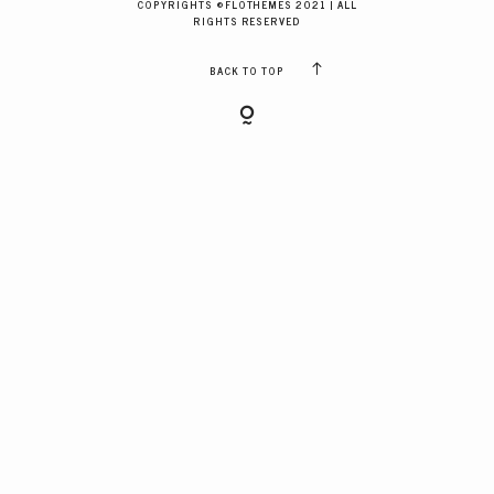
COPYRIGHTS ©FLOTHEMES 2021 | ALL
GALERIES CLIENTS
RIGHTS RESERVED
BACK TO TOP
RÉSERVER