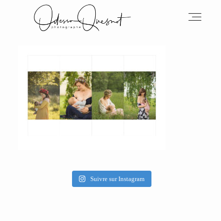
INFOS
MON TRAVAIL
VOS MOTS D'AMOUR
Suivre sur Instagram
BOH'AIME