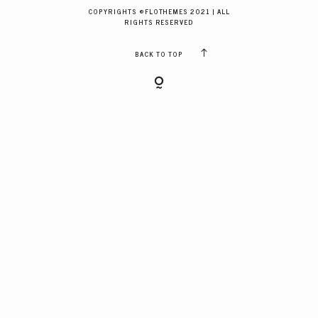
GALERIES CLIENTS
COPYRIGHTS ©FLOTHEMES 2021 | ALL
RIGHTS RESERVED
BACK TO TOP
RÉSERVER