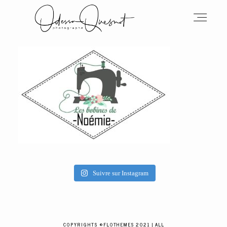
INFOS
MON TRAVAIL
VOS MOTS D'AMOUR
Suivre sur Instagram
BOH'AIME
COPYRIGHTS ©FLOTHEMES 2021 | ALL